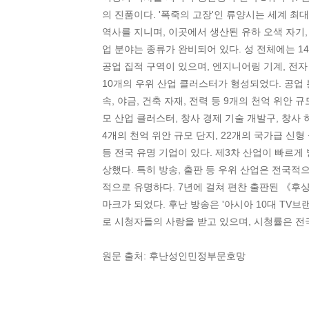
의 진품이다. '폭죽의 고장'인 류양시는 세계 최
역사를 지니며, 이곳에서 생산된 유하 오색 자기,
업 분야는 종류가 완비되어 있다. 성 전체에는 14
공업 집적 구역이 있으며, 엔지니어링 기계, 전자 
10개의 우위 산업 클러스터가 형성되었다. 공업 분
속, 야금, 건축 자재, 전력 등 9개의 천억 위안
모 산업 클러스터, 창사 경제 기술 개발구, 창사
4개의 천억 위안 규모 단지, 22개의 국가급 신형
등 전국 유명 기업이 있다. 제3차 산업이 빠르게 
상했다. 특히 방송, 출판 등 우위 산업은 전국적
적으로 유명하다. 7년에 걸쳐 편찬 출판된 《후샹
마크가 되었다. 후난 방송은 '아시아 10대 TV브
로 시청자들의 사랑을 받고 있으며, 시청률은 전국 
원문 출처: 후난성인민정부문호망