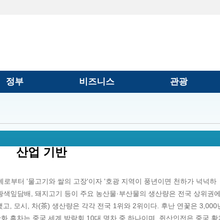
정부
비즈니스
관광
산업 기반
예로부터 '물고기와 쌀의 고장'이자 '호광 지역이 풍년이면 천하가 넉넉하
시, 황색잎담배, 돼지고기 등이 주요 농산물·부산물의 생산량은 전국 상위권에
, 모시, 차(茶) 생산량은 각각 전국 1위와 2위이다. 후난 연꽃은 3,000
화 흑차는 중국 세계 박람회 10대 명차 중 하나이며, 쥔산인전은 중국 황