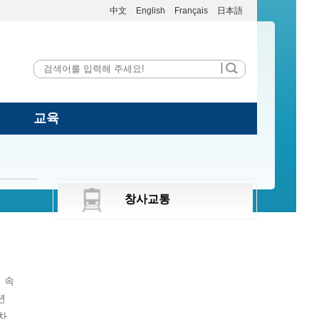
中文
English
Français
日本語
교육
창사교통
 속
년
차