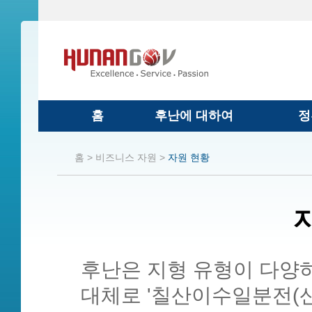
홈
후난에 대하여
정
홈 >
비즈니스 자원 >
자원 현황
후난은 지형 유형이 다양
대체로 '칠산이수일분전(산 7