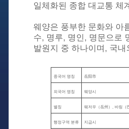
일체화된 종합 대교통 체
웨양은 풍부한 문화와 아름
수, 명루, 명인, 명문으
발원지 중 하나이며, 국내
중국어
명칭
岳阳市
외국어
명칭
웨양시
별칭
웨저우
（岳州）
,
바링
（
행정구역
분류
지급시