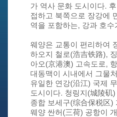
가 역사 문화 도시이다. 
접하고 북쪽으로 장강에 면
역을 포함하는, 강과 호수
웨양은 교통이 편리하여 장
하오지 철로(浩吉铁路), 
아오(京港澳) 고속도로, 
대동맥이 시내에서 그물처
유일한 연강(沿江) 국제 
도시이다. 청링지(城陵矶)
종합 보세구(综合保税区) 가 
웨양 싼허(三荷) 공항이 개