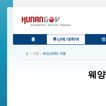
홈
후난에 대하여
정
홈 >
개황 >
웨양(岳阳) 개황
웨양