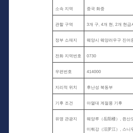
소속
지역
중국
화중
관할
구역
3
개
구
, 4
개
현
, 2
개
현급
정부
소재지
웨양시
웨양러우구
진어
전화
지역번호
0730
우편번호
414000
지리적
위치
후난성
북동부
기후
조건
아열대
계절풍
기후
유명
관광지
웨양루
（岳阳楼）
,
쥔산
미뤄강
（汨罗江）
,
스니