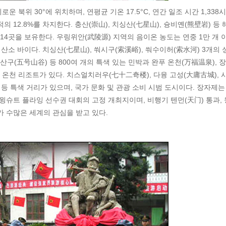
북위 30°에 위치하며, 연평균 기온 17.5°C, 연간 일조 시간 1,338시
의 12.8%를 차지한다. 충산(崇山), 치싱산(七星山), 슝비옌(熊壁岩) 등 
원 14곳을 보유한다. 우링위안(武陵源) 지역의 음이온 농도는 연중 1만 개 
산소 바이다. 치싱산(七星山), 쒀시구(索溪峪), 쒀수이허(索水河) 3개의 
산구(五号山谷) 등 800여 개의 특색 있는 민박과 완푸 온천(万福温泉), 
연 온천 리조트가 있다. 치스얼치러우(七十二奇楼), 다융 고성(大庸古城), 
 등 특색 거리가 있으며, 국가 문화 및 관광 소비 시범 도시이다. 장자제는
윙슈트 플라잉 선수권 대회의 고정 개최지이며, 비행기 텐먼(天门) 통과, 
가 수많은 세계의 관심을 받고 있다.