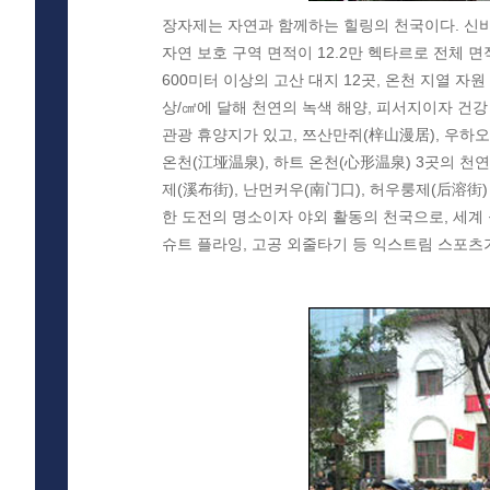
장자제는 자연과 함께하는 힐링의 천국이다. 신비로운 
자연 보호 구역 면적이 12.2만 헥타르로 전체 면적
600미터 이상의 고산 대지 12곳, 온천 지열 자
상/㎠에 달해 천연의 녹색 해양, 피서지이자 건강 
관광 휴양지가 있고, 쯔산만쥐(梓山漫居), 우하오
온천(江垭温泉), 하트 온천(心形温泉) 3곳의 천
제(溪布街), 난먼커우(南门口), 허우룽제(后溶街)
한 도전의 명소이자 야외 활동의 천국으로, 세계 
슈트 플라잉, 고공 외줄타기 등 익스트림 스포츠