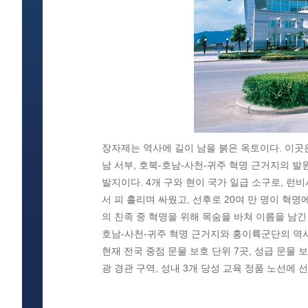
장자제는 역사에 길이 남을 붉은 옥토이다. 이곳은
남 서부, 호북-호남-사천-귀주 혁명 근거지의 
발지이다. 4개 구와 현이 국가 일급 소구로, 런비
서 피 흘리며 싸웠고, 선후로 20여 만 명이 혁
의 친족 중 혁명을 위해 목숨을 바쳐 이름을 남긴 사
호남-사천-귀주 혁명 근거지와 홍이륙군단의 역사
현재 전국 중점 문물 보호 단위 7곳, 성급 문물 보
광 경관 구역, 성내 3개 당성 교육 정품 노선에 