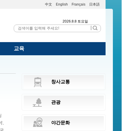
中文
English
Français
日本語
2026.8.8 토요일
교육
창사교통
관광
딩
야간문화
村,
중국