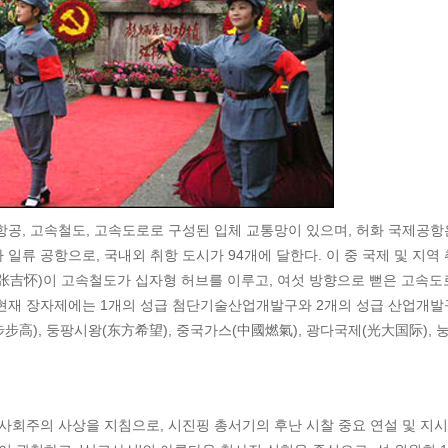
항공, 고속철도, 고속도로로 구성된 입체 교통망이 있으며, 허화 국제공항
일류 공항으로, 국내외 취항 도시가 94개에 달한다. 이 중 국제 및 지역 
(张吉怀)이 고속철도가 십자형 허브를 이루고, 여섯 방향으로 뻗은 고속도
 현재 장자제에는 1개의 성급 첨단기술산업개발구와 2개의 성급 산업개발
(步步高), 둥팡시왕(东方希望), 중국가스(中國燃氣), 광다국제(光大国际), 
사회주의 사상을 지침으로, 시진핑 총서기의 후난 시찰 중요 연설 및 지시