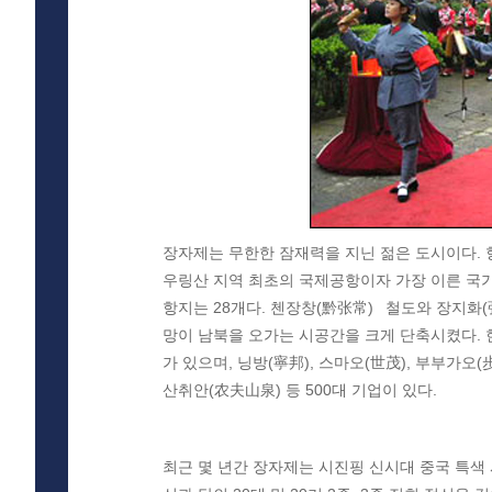
장자제는 무한한 잠재력을 지닌 젊은 도시이다. 
우링산 지역 최초의 국제공항이자 가장 이른 국가 
항지는 28개다. 첸장창(黔张常) 철도와 장지화
망이 남북을 오가는 시공간을 크게 단축시켰다.
가 있으며, 닝방(寧邦), 스마오(世茂), 부부가오
산취안(农夫山泉) 등 500대 기업이 있다.
최근 몇 년간 장자제는 시진핑 신시대 중국 특색 