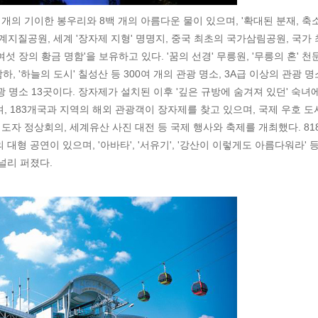
개의 기이한 봉우리와 8백 개의 아름다운 물이 있으며, '확대된 분재, 축
계지질공원, 세계 '장자제 지형' 명명지, 중국 최초의 국가삼림공원, 국가 
여섯 장의 황금 명함'을 보유하고 있다. '꿈의 선경' 무릉원, '무릉의 혼' 천
모암하, '하늘의 도시' 칠성산 등 300여 개의 관광 명소, 3A급 이상의 관광 명
 관광 명소 13곳이다. 장자제가 설치된 이후 '깊은 규방에 숨겨져 있던' 숙녀
, 183개국과 지역의 해외 관광객이 장자제를 찾고 있으며, 국제 우호 도시
지도자 정상회의, 세계유산 사진 대전 등 국제 행사와 축제를 개최했다. 81
대형 공연이 있으며, '아바타', '서유기', '강산이 이렇게도 아름다워라' 
널리 퍼졌다.