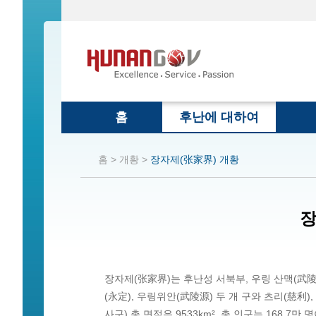
홈
후난에 대하여
홈 >
개황 >
장자제(张家界) 개황
장
장자제(张家界)는 후난성 서북부, 우링 산맥(武陵
(永定), 우링위안(武陵源) 두 개 구와 츠리(慈利), 
사구),총 면적은 9533km², 총 인구는 168.