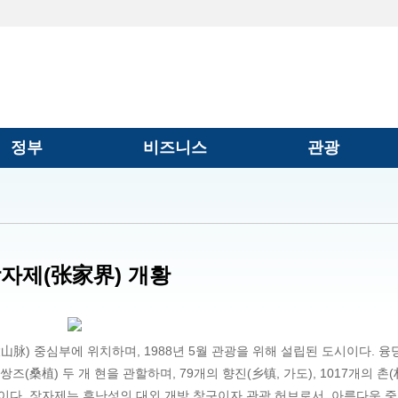
정부
비즈니스
관광
자제(张家界) 개황
山脉) 중심부에 위치하며, 1988년 5월 관광을 위해 설립된 도시이다. 융
쌍즈(桑植) 두 개 현을 관할하며, 79개의 향진(乡镇, 가도), 1017개의 촌(
7만 명이다. 장자제는 후난성의 대외 개방 창구이자 관광 허브로서, 아름다운 