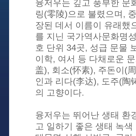
융저우는 깊고 풍부한 문
링(零陵)으로 불렸으며, 
장된 데서 이름이 유래했으며
를 지닌 국가역사문화명성
호 단위 34곳, 성급 문물
이학, 여서 등 다채로운 문
盖), 회소(怀素), 주돈이(
인과 리다(李达), 도주(陶
의 고향이다.
융저우는 뛰어난 생태 환
고 일하기 좋은 생태 녹색