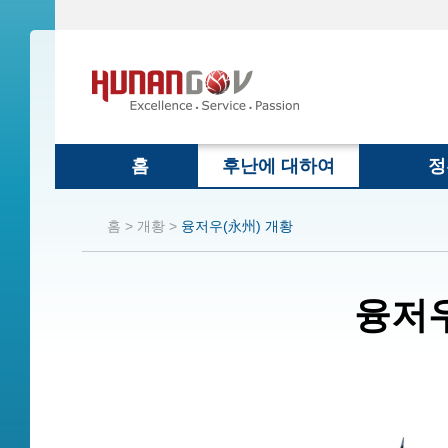
홈
후난에 대하여
정
홈 >
개황 >
융저우(永州) 개황
융저우