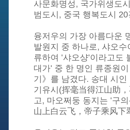
사문화명성, 국가위생도시
범도시, 중국 행복도시 2
융저우의 가장 아름다운 
발원지 중 하나로, 샤오
류하여 '샤오샹'이라고도 불
대가' 중 한 명인 류종원
기》를 남겼다. 송대 시인
기유시(挥毫当得江山助，
고, 마오쩌둥 동지는 '
山上白云飞，帝子乘风下翠微