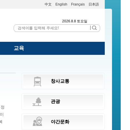
中文
English
Français
日本語
2026.8.8 토요일
교육
창사교통
관광
인정
)이
복
야간문화