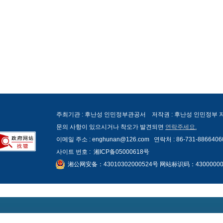
주최기관 : 후난성 인민정부관공서 저작권 : 후난성 인민정부
문의 사항이 있으시거나 착오가 발견되면
연락주세요.
이메일 주소 : enghunan@126.com 연락처 : 86-731-8866406
사이트 번호 :
湘ICP备05000618号
湘公网安备：43010302000524号 网站标识码：43000000