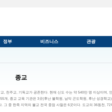
정부
비즈니스
관광
종교
교, 천주교, 기독교가 공존한다. 현재 신도 수는 약 540만 명 이상이며, 
255개, 종교 교육 기관은 3곳(후난 불학원, 남악 곤도학원, 후난 성경학교
다. 그 중 한족 지역의 불교 전국 중점 사찰은 6곳이다. 도교의 36동천, 72