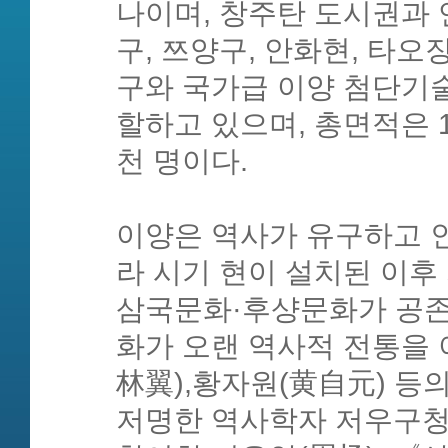
나이며, 창주탄 도시권과 
구, 쯔양구, 안화현, 타오장
구와 국가급 이양 첨단기
할하고 있으며, 총면적은 1만
천 명이다.
이양은 역사가 유구하고 
라 시기 현이 설치된 이후
삼국문화·후샹문화가 공
화가 오랜 역사적 전통을 
林翼),황자원(黄自元) 등
저명한 역사학자 저우구청(