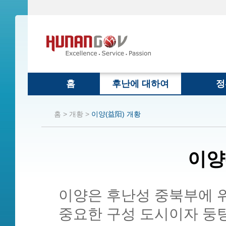
홈
후난에 대하여
정
홈 >
개황 >
이양(益阳) 개황
이양
이양은 후난성 중북부에 위
중요한 구성 도시이자 둥