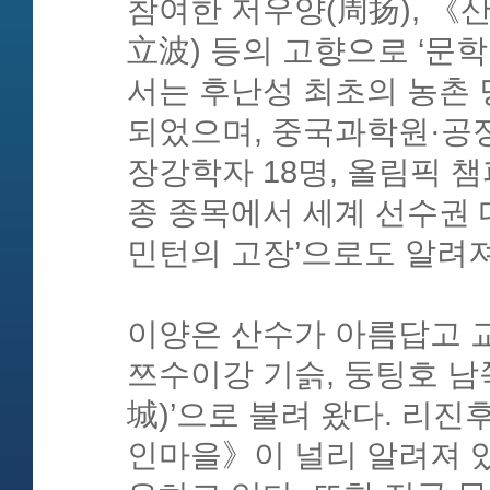
참여한 저우양(周扬), 
立波) 등의 고향으로 ‘문
서는 후난성 최초의 농촌 
되었으며, 중국과학원·공정원
장강학자 18명, 올림픽 
종 종목에서 세계 선수권 
민턴의 고장’으로도 알려져
이양은 산수가 아름답고 교
쯔수이강 기슭, 둥팅호 남
城)’으로 불려 왔다. 리
인마을》이 널리 알려져 있