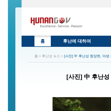
홈
후난에 대하여
홈 >
후난성 뉴스 >
[사진] 中 후난성 헝양현, 야생
[사진] 中 후난