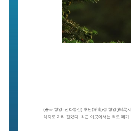
(중국 헝양=신화통신) 후난(湖南)성 헝양(衡陽)
식지로 자리 잡았다. 최근 이곳에서는 백로 떼가 