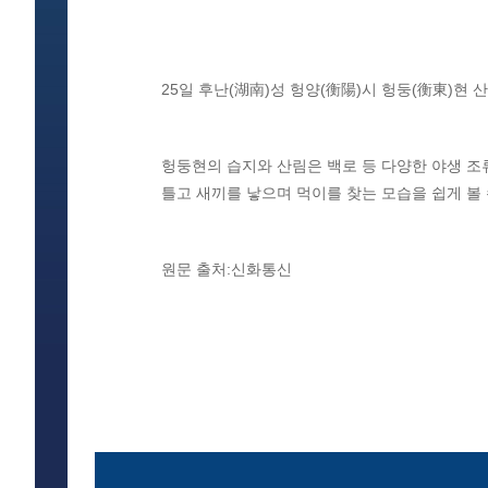
25일 후난(湖南)성 헝양(衡陽)시 헝둥(衡東)현 
헝둥현의 습지와 산림은 백로 등 다양한 야생 조
틀고 새끼를 낳으며 먹이를 찾는 모습을 쉽게 볼 수 있
원문 출처:신화통신