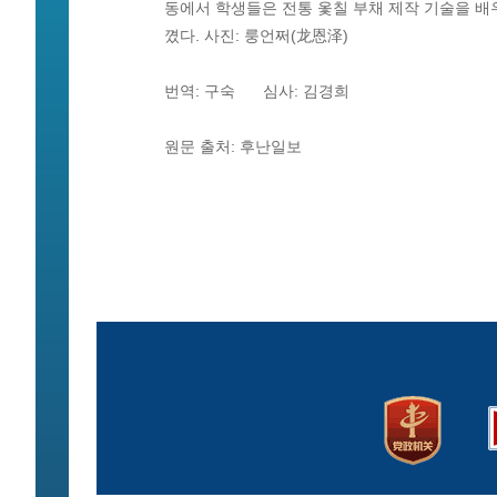
동에서 학생들은 전통 옻칠 부채 제작 기술을 배우
꼈다. 사진: 룽언쩌(龙恩泽)
번역: 구숙 심사: 김경희
원문 출처: 후난일보