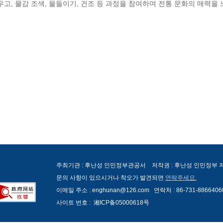
고, 물감 조색, 물들이기, 건조 등 과정을 참여하며 전통 문화의 매력을 
주최기관 : 후난성 인민정부관공서 저작권 : 후난성 인민정부
문의 사항이 있으시거나 착오가 발견되면
연락주세요.
이메일 주소 : enghunan@126.com 연락처 : 86-731-8866406
사이트 번호 :
湘ICP备05000618号