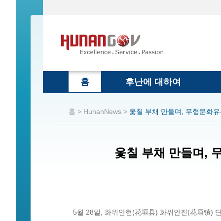
홈
후난에 대하여
홈 >
HunanNews >
옻칠 부채 만들며, 무형문화유
옻칠 부채 만들며,
5월 28일, 화위안현(花垣县) 화위안진(花垣镇)