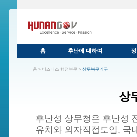
홈
후난에 대하여
정
홈 >
비즈니스 행정부문 >
상무복무기구
상
후난성 상무청은 후난성 
유치와 외자직접도입, 국