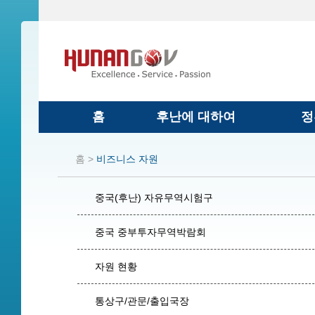
홈
후난에 대하여
정
홈 >
비즈니스 자원
중국(후난) 자유무역시험구
중국 중부투자무역박람회
자원 현황
통상구/관문/출입국장