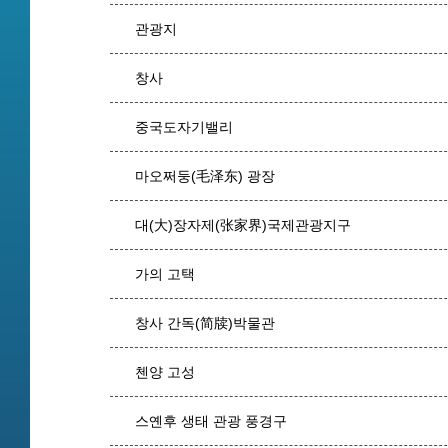
관광지
창사
중국도자기밸리
마오쩌둥(毛泽东) 광장
대(大)장자제(张家界)국제관광지구
가의 고택
창사 간독(简牍)박물관
첸양 고성
스옌후 생태 관광 풍경구