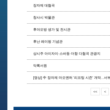
장자제 대협곡
창사시 박물관
후야오방 생가 및 전시관
후난 레이펑 기념관
샹시주 아이자이·스바둥·더항 다협곡 관광지
악록서원
[영상] 中 장자제 마오옌허 '리프팅 시즌' 개막...서
<<
<