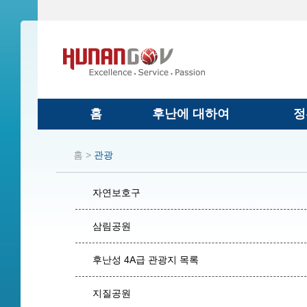
홈
후난에 대하여
정
홈 >
관광
자연보호구
삼림공원
후난성 4A급 관광지 목록
지질공원