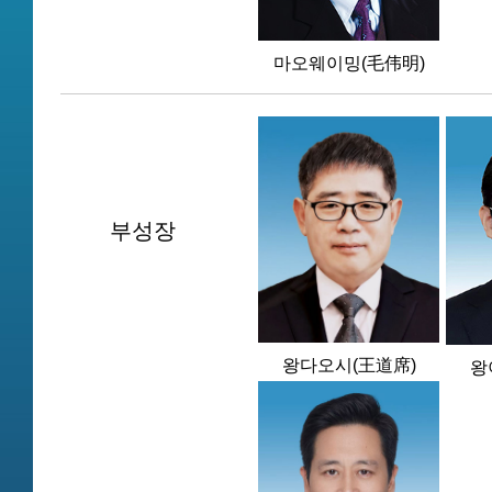
마오웨이밍(毛伟明)
부성장
왕다오시(王道席)
왕