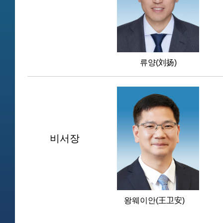
류양(刘扬)
비서장
왕웨이안(王卫安)