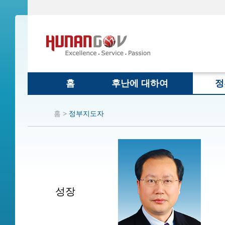
홈
후난에 대하여
정
홈 >
정부지도자
성장