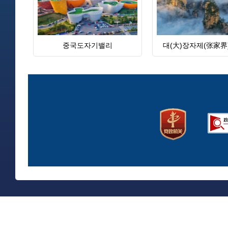
중국도자기밸리
대(大)장자제(张家界)