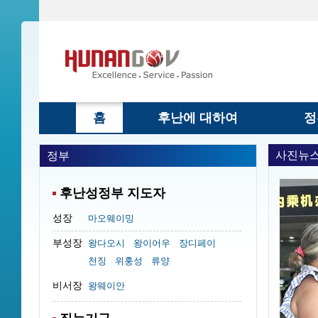
홈
후난에 대하여
정
사진뉴
정부
후난성정부 지도자
성장
마오웨이밍
부성장
왕다오시
왕이어우
장디페이
천징
위훙성
류양
비서장
왕웨이안