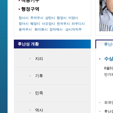
직능기구
행정구역
창사시
주저우시
샹탄시
헝양시
이양시
창더시
웨양시
사오양시
천저우시
러우디시
융저우시
화이화시
장자제시
샹시자치주
후난성 개황
후난
수상
지리
8월5
민가와
기후
민족
외국인
역사
후난성