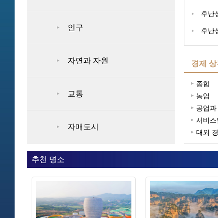
후난성
인구
후난성
자연과 자원
경제 상
종합
교통
농업
공업과
서비스
자매도시
대외 
추천 명소