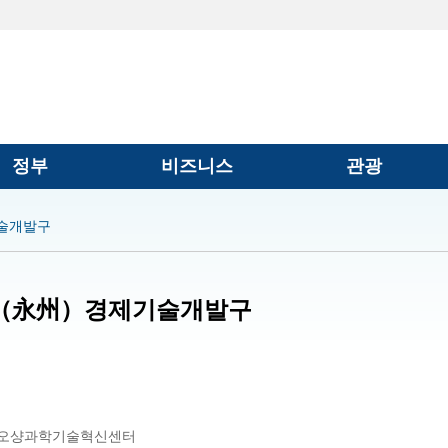
정부
비즈니스
관광
술개발구
（永州）경제기술개발구
샤오샹과학기술혁신센터