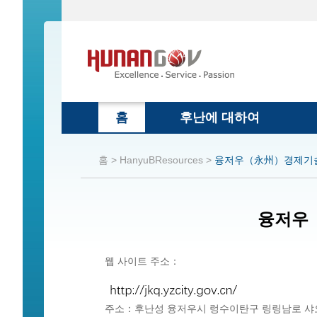
홈
후난에 대하여
홈 >
HanyuBResources >
융저우（永州）경제기
융저우
웹 사이트 주소：
주소：후난성 융저우시 렁수이탄구 링링남로 