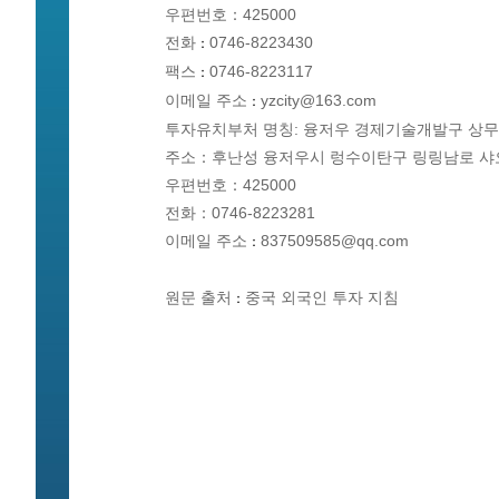
우편번호：425000
전화
0746-8223430
：
팩스
0746-8223117
：
이메일 주소
yzcity@163.com
：
투자유치부처 명칭: 융저우 경제기술개발구 상
주소：후난성 융저우시 렁수이탄구 링링남로 샤
우편번호：425000
전화：0746-8223281
이메일 주소
837509585@qq.com
：
원문 출처
중국 외국인 투자 지침
：