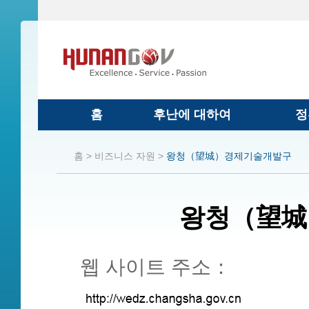
홈
후난에 대하여
정
홈 >
비즈니스 자원 >
왕청（望城）경제기술개발구
왕청（望城
웹
사이트
주소
：