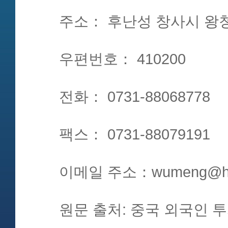
주소： 후난성 창사시 왕청
우편번호： 410200
전화： 0731-88068778
팩스： 0731-88079191
이메일 주소：wumeng@hn
원문 출처: 중국 외국인 