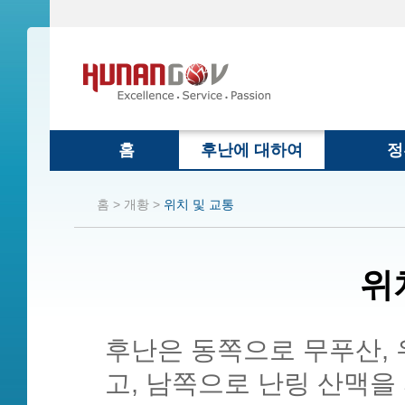
홈
후난에 대하여
정
홈 >
개황 >
위치 및 교통
위
후난은 동쪽으로 무푸산,
고, 남쪽으로 난링 산맥을