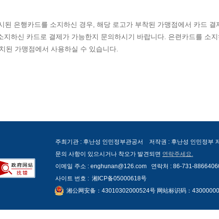
 등 로고가 표시된 은행카드를 소지하신 경우, 해당 로고가 부착된 가맹점에서 카드 결
 소지하신 카드로 결제가 가능한지 문의하시기 바랍니다. 은련카드를 소
설치된 가맹점에서 사용하실 수 있습니다.
주최기관 : 후난성 인민정부관공서 저작권 : 후난성 인민정부
문의 사항이 있으시거나 착오가 발견되면
연락주세요.
이메일 주소 : enghunan@126.com 연락처 : 86-731-8866406
사이트 번호 :
湘ICP备05000618号
湘公网安备：43010302000524号 网站标识码：43000000