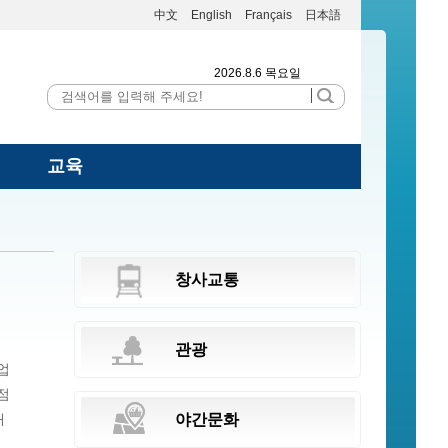
中文
English
Français
日本語
2026.8.6 목요일
교육
창사교통
관광
업
점
매
야간문화