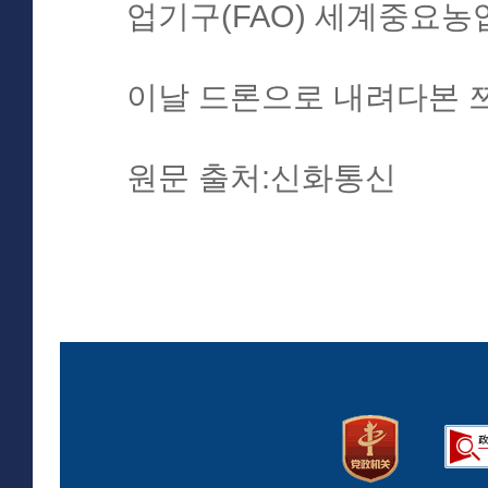
업기구(FAO) 세계중요농
이날 드론으로 내려다본 쯔췌제
원문 출처:신화통신