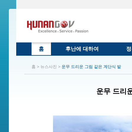
홈
후난에 대하여
정
홈 >
뉴스사진 >
운무 드리운 그림 같은 계단식 밭
운무 드리운