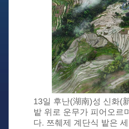
13일 후난(湖南)성 신화
밭 위로 운무가 피어오르며
다. 쯔췌제 계단식 밭은