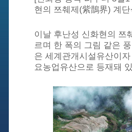
현의 쯔췌제(紫鵲界) 계단
이날 후난성 신화현의 쯔
르며 한 폭의 그림 같은 
은 세계관개시설유산이자 
요농업유산으로 등재돼 있다. 