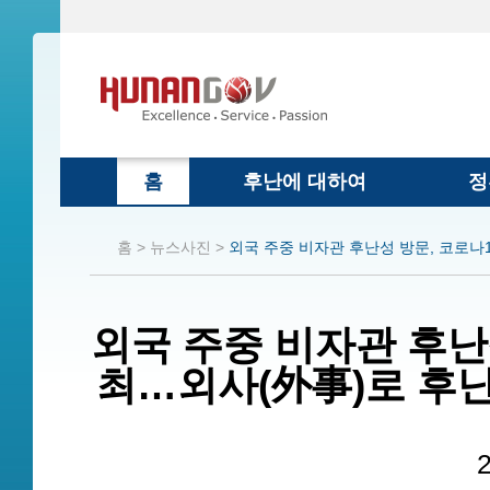
홈
후난에 대하여
정
홈 >
뉴스사진 >
외국 주중 비자관 후난성 방문, 코로나1
외국 주중 비자관 후난성
최…외사(外事)로 후난