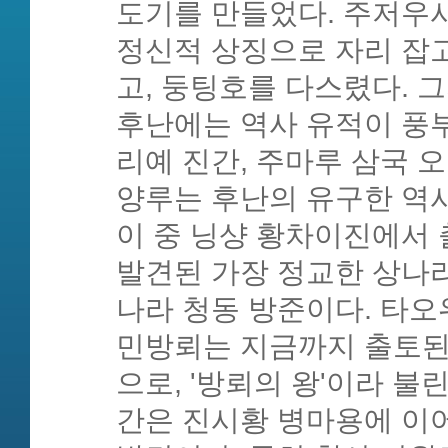
도기를 만들었다. 주저우
정신적 상징으로 자리 잡고
고, 둥팅호를 다스렸다. 
후난에는 역사 유적이 풍부
리예 진간, 주마루 삼국 오
양루는 후난의 유구한 역
이 중 닝샹 황차이진에서
발견된 가장 정교한 상나라
나라 청동 방준이다. 타
민방뢰는 지금까지 출토된 
으로, '방뢰의 왕'이라 불
간은 진시황 병마용에 이