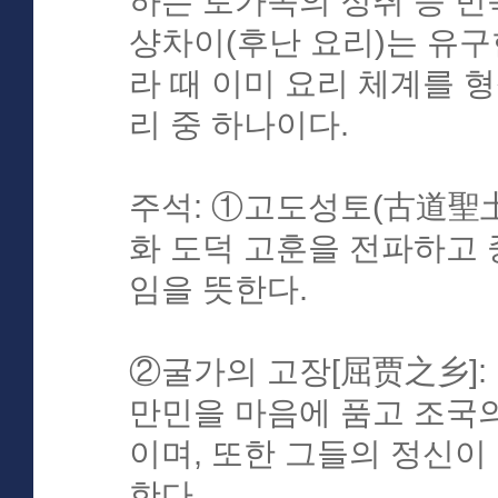
하는 토가족의 정취 등 민
샹차이(후난 요리)는 유구
라 때 이미 요리 체계를 형
리 중 하나이다.
주석: ①고도성토(古道聖土
화 도덕 고훈을 전파하고 
임을 뜻한다.
②굴가의 고장[屈贾之乡]:
만민을 마음에 품고 조국
이며, 또한 그들의 정신이
한다.