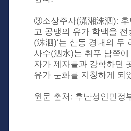
③소상주사(潇湘洙泗): 후
고 공맹의 유가 학맥을 전
(洙泗)'는 산동 경내의 두
사수(泗水)는 취푸 남쪽에
자가 제자들과 강학하던 
유가 문화를 지칭하게 되
원문 출처: 후난성인민정