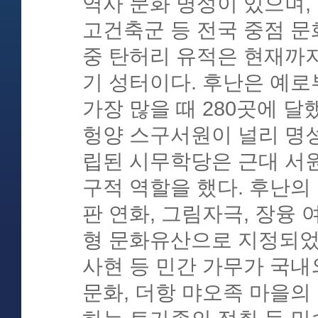
역사 문화 명성이 있으며,
고건축군 등 전국 중점 문화
중 탄허리 유적은 현재까지
기 성터이다. 후난은 예로
가장 많을 때 280곳에 달
헝양 스구서원이 널리 명성
립된 시무학당은 근대 서원
구적 역할을 했다. 후난의
판 연화, 그림자극, 장융 
형 문화유산으로 지정되었다.
사현 등 민간 가무가 국내
문화, 더항 먀오족 마을의