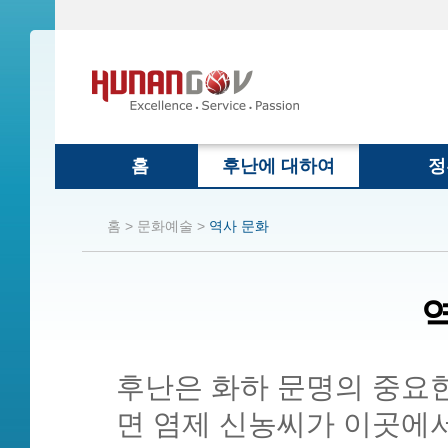
홈
후난에 대하여
정
홈 >
문화예술 >
역사 문화
후난은 화하 문명의 중요한
면 염제 신농씨가 이곳에서