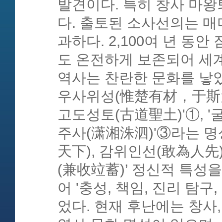
발견이다. 특히 창사 마왕
다. 출토된 소사선의는 매
과하다. 2,100여 년 동
도 온전하게 보존되어 세계
역사는 찬란한 문화를 낳
우사위성(惟楚有材，于斯为
고도성토(古道聖土)'①, '
주사(潇湘洙泗)'③라는 명
天下), 감위인선(敢為人先
(兼收竝蓄)’ 정신적 특성
어 '충성, 책임, 진리 탐
었다. 현재 후난에는 창사,