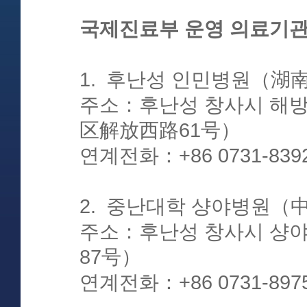
국제진료부 운영 의료기관
1. 후난성 인민병원（
주소：후난성 창사시 해
区解放西路61号）
연계전화：+86 0731-83929
2. 중난대학 샹야병원
주소：후난성 창사시 샹
87号）
연계전화：+86 0731-8975