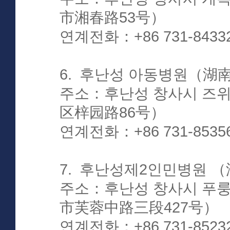
市湘春路53号）
연계전화：+86 731-8433
6. 후난성 아동병원（
주소：후난성 창사시 즈
区梓园路86号）
연계전화：+86 731-8535
7. 후난성제2인민병원
주소：후난성 창사시 푸룽
市芙蓉中路三段427号）
연계전화：+86 731-8523