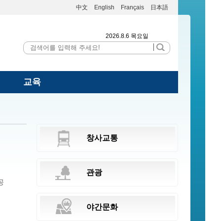
中文
English
Français
日本語
2026.8.6 목요일
교육
창사교통
관광
공
야간문화