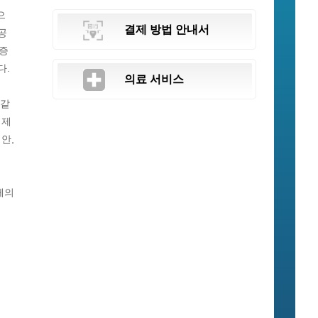
으
결제 방법 안내서
공
 증
다.
의료 서비스
 같
 제
안,
체의