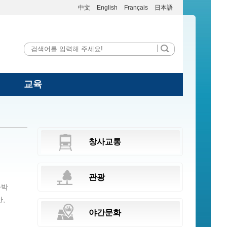
中文
English
Français
日本語
교육
창사교통
관광
숙박
안,
야간문화