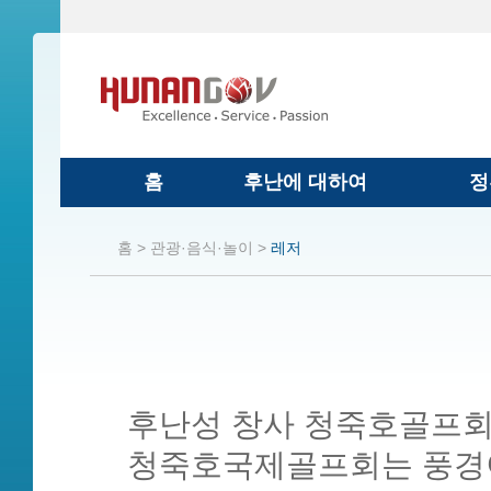
홈
후난에 대하여
정
홈 >
관광·음식·놀이 >
레저
후난성 창사 청죽호골프
청죽호국제골프회는 풍경이