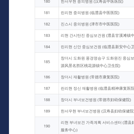
180
한서우현 중의병원 (汉寿县中医医院)
181
린리현 중의병원 (临澧县中医医院)
182
진스시 중의병원 (津市市中医医院)
183
리현 간시탄진 중심보건원 (澧县甘溪滩镇
184
린리현 신안 중심보건원 (临澧县新安中心卫
창더시 도화원 풍경명승구 도화원진 중심보
185
源风景名胜区桃花源镇中心卫生院)
186
창더시 재활병원 (常德市康复医院)
187
린리현 정신 재활병원 (临澧县精神康复医院
188
창더시 부녀보건병원 (常德市妇幼保健院)
189
한서우현 부녀보건병원 (汉寿县妇幼保健院
리현 부녀보건 가족계획 서비스센터 (澧
190
服务中心)