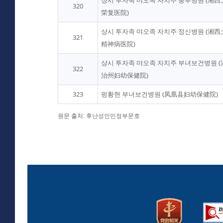
샹시 투자족 먀오족 자치주 룽푸병원 (湘
320
荣复医院)
샹시 투자족 먀오족 자치주 정신병원 (湘
321
精神病医院)
샹시 투자족 먀오족 자치주 부녀보건병원 
322
治州妇幼保健院)
323
펑황현 부녀보건병원 (凤凰县妇幼保健院)
원문 출처: 후난성인민정부문호