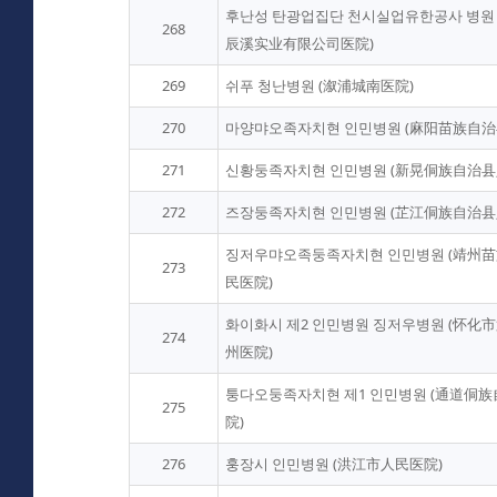
후난성 탄광업집단 천시실업유한공사 병원
268
辰溪实业有限公司医院)
269
쉬푸 청난병원 (溆浦城南医院)
270
마양먀오족자치현 인민병원 (麻阳苗族自治
271
신황둥족자치현 인민병원 (新晃侗族自治县
272
즈장둥족자치현 인민병원 (芷江侗族自治县
징저우먀오족둥족자치현 인민병원 (靖州
273
民医院)
화이화시 제2 인민병원 징저우병원 (怀
274
州医院)
퉁다오둥족자치현 제1 인민병원 (通道侗
275
院)
276
훙장시 인민병원 (洪江市人民医院)