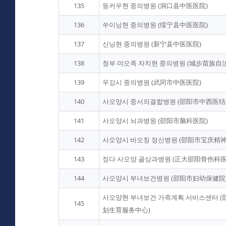
135
둥커우현 중의병원 (洞口县中医医院)
136
쑤이닝현 중의병원 (绥宁县中医医院)
137
신닝현 중의병원 (新宁县中医医院)
138
청부 먀오족 자치현 중의병원 (城步苗族自
139
우강시 중의병원 (武冈市中医医院)
140
사오양시 중서의결합병원 (邵阳市中西医结
141
사오양시 뇌과병원 (邵阳市脑科医院)
142
사오양시 바오칭 정신병원 (邵阳市宝庆精
143
정다 사오양 골상과병원 (正大邵阳骨伤科医
144
사오양시 부녀보건병원 (邵阳市妇幼保健院
사오양현 부녀보건 가족계획 서비스센터 
145
划生育服务中心)