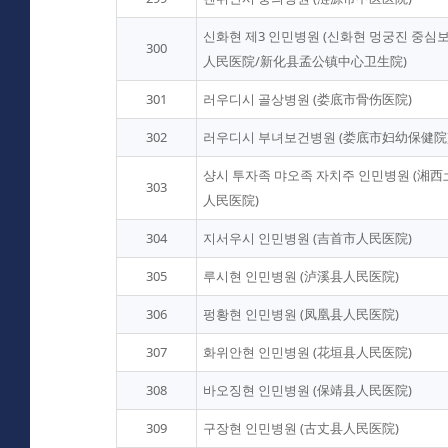
신화현 제3 인민병원 (신화현 멍궁진 중심보
300
人民医院/新化县孟公镇中心卫生院)
301
러우디시 골상병원 (娄底市骨伤医院)
302
러우디시 부녀보건병원 (娄底市妇幼保健院
샹시 투자족 먀오족 자치주 인민병원 (湘
303
人民医院)
304
지서우시 인민병원 (吉首市人民医院)
305
루시현 인민병원 (泸溪县人民医院)
306
펑황현 인민병원 (凤凰县人民医院)
307
화위안현 인민병원 (花垣县人民医院)
308
바오징현 인민병원 (保靖县人民医院)
309
구장현 인민병원 (古丈县人民医院)