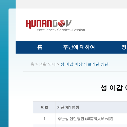
홈
후난에 대하여
정
홈 >
생활 안내 >
성 이갑 이상 의료기관 명단
성 이갑
번호
기관 제1 명칭
1
후난성 인민병원 (湖南省人民医院)