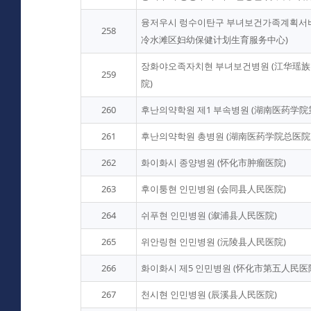
융저우시 렁수이탄구 부녀보건가족계획서비
258
冷水滩区妇幼保健计划生育服务中心)
장화야오족자치현 부녀보건병원 (江华瑶
259
院)
260
후난의약학원 제1 부속병원 (湖南医药学
261
후난의약학원 총병원 (湖南医药学院总医院
262
화이화시 종양병원 (怀化市肿瘤医院)
263
후이퉁현 인민병원 (会同县人民医院)
264
쉬푸현 인민병원 (溆浦县人民医院)
265
위안링현 인민병원 (沅陵县人民医院)
266
화이화시 제5 인민병원 (怀化市第五人民医
267
천시현 인민병원 (辰溪县人民医院)