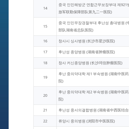
중국 인민해방군 연합근무보장부대 제921
14
放军联勤保障部队第九二一医院)
중국 인민무장경찰부대 후난성 총대병원 
15
部队湖南省总队医院)
16
창사시 싱사병원 (长沙市星沙医院)
17
후난성 종양병원 (湖南省肿瘤医院)
18
창사 커신종양병원 (长沙珂信肿瘤医院)
후난 중의약대학 제1 부속병원 (湖南中
19
院)
후난 중의약대학 제2 부속병원 (湖南中
20
院)
21
후난성 중서의결합병원 (湖南省中西医结合
22
류양시 중의병원 (浏阳市中医医院)