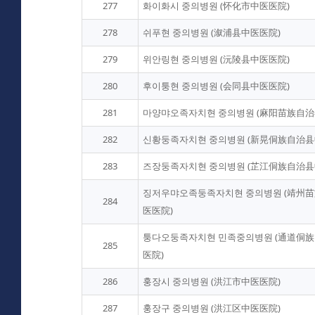
277
화이화시 중의병원 (怀化市中医医院)
278
쉬푸현 중의병원 (溆浦县中医医院)
279
위안링현 중의병원 (沅陵县中医医院)
280
후이퉁현 중의병원 (会同县中医医院)
281
마양먀오족자치현 중의병원 (麻阳苗族自治
282
신황둥족자치현 중의병원 (新晃侗族自治县
283
즈장둥족자치현 중의병원 (芷江侗族自治县
징저우먀오족둥족자치현 중의병원 (靖州
284
医医院)
퉁다오둥족자치현 민족중의병원 (通道侗
285
医院)
286
훙장시 중의병원 (洪江市中医医院)
287
훙장구 중의병원 (洪江区中医医院)