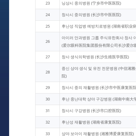
23
닝샹시 중의병원 (宁乡市中医医院)
24
창사시 중의병원 (长沙市中医医院)
25
후난성 직업병 예방치료병원 (湖南省职业
아이러 안과병원 그룹 주식유한회사 창사 
26
(爱尔眼科医院集团股份有限公司长沙爱尔眼
27
창사 생식의학병원 (长沙生殖医学医院)
중신 샹야 생식 및 유전 전문병원 (中信
28
院)
29
창사시 중의 재활병원 (长沙市中医康复医院
30
후난 중난대학 샹야 구강병원 (湖南中南大
31
창사시 구강병원 (长沙市口腔医院)
32
후난성 재활병원 (湖南省康复医院)
33
샹야 보아이 재활병원 (湘雅博爱康复医院)