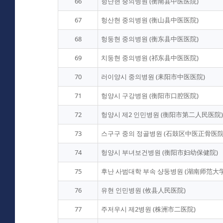
66
헝난현 중의병원 (衡南县中医医院)
67
헝산현 중의병원 (衡山县中医医院)
68
헝둥현 중의병원 (衡东县中医医院)
69
치둥현 중의병원 (祁东县中医医院)
70
러이양시 중의병원 (耒阳市中医医院)
71
헝양시 구강병원 (衡阳市口腔医院)
72
헝양시 제2 인민병원 (衡阳市第二人民医院)
73
스구구 중의 정골병원 (石鼓区中医正骨医院
74
헝양시 부녀보건병원 (衡阳市妇幼保健院)
75
후난 사범대학 부속 샹둥병원 (湖南师范大
76
유현 인민병원 (攸县人民医院)
77
주저우시 제2병원 (株洲市二医院)