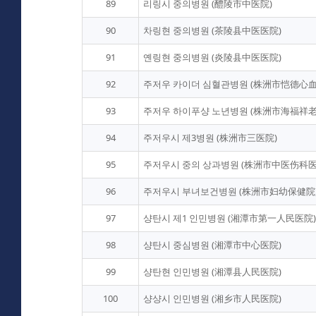
89
리링시 중의병원 (醴陵市中医院)
90
차링현 중의병원 (茶陵县中医医院)
91
옌링현 중의병원 (炎陵县中医医院)
92
주저우 카이더 심혈관병원 (株洲市恺德心
93
주저우 하이푸샹 노년병원 (株洲市海福祥
94
주저우시 제3병원 (株洲市三医院)
95
주저우시 중의 상과병원 (株洲市中医伤科医
96
주저우시 부녀보건병원 (株洲市妇幼保健院
97
샹탄시 제1 인민병원 (湘潭市第一人民医院)
98
샹탄시 중심병원 (湘潭市中心医院)
99
샹탄현 인민병원 (湘潭县人民医院)
100
샹샹시 인민병원 (湘乡市人民医院)