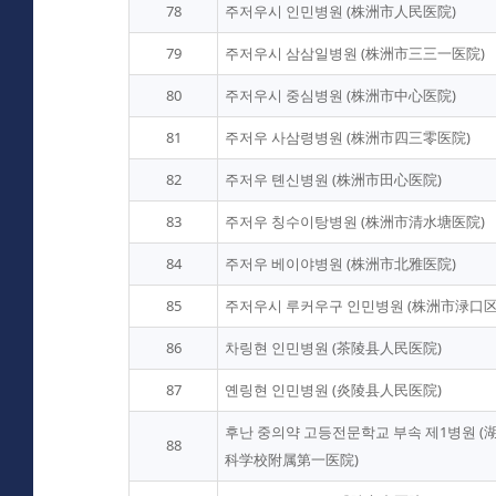
78
주저우시 인민병원 (株洲市人民医院)
79
주저우시 삼삼일병원 (株洲市三三一医院)
80
주저우시 중심병원 (株洲市中心医院)
81
주저우 사삼령병원 (株洲市四三零医院)
82
주저우 톈신병원 (株洲市田心医院)
83
주저우 칭수이탕병원 (株洲市清水塘医院)
84
주저우 베이야병원 (株洲市北雅医院)
85
주저우시 루커우구 인민병원 (株洲市渌口
86
차링현 인민병원 (茶陵县人民医院)
87
옌링현 인민병원 (炎陵县人民医院)
후난 중의약 고등전문학교 부속 제1병원 
88
科学校附属第一医院)