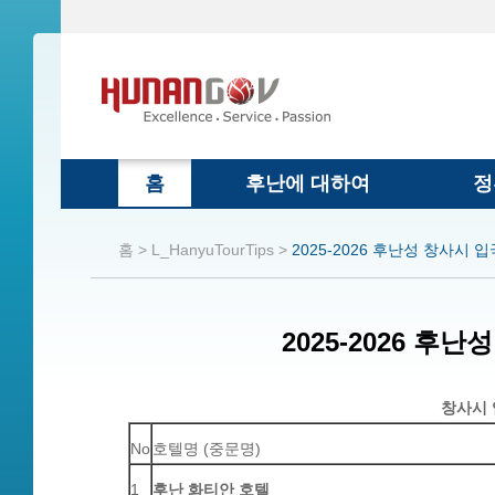
홈
후난에 대하여
정
홈 >
L_HanyuTourTips >
2025-2026 후난성 창사시 
2025-2026 후
창사시 
No
호텔명
(
중문명
)
1
후난
화티안
호텔