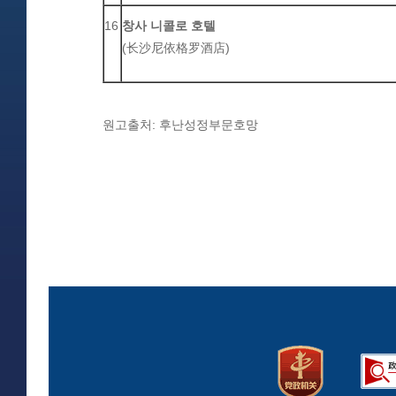
16
창사
니
콜로
호텔
(
长沙尼依格罗酒店
)
원고출처: 후난성정부문호망