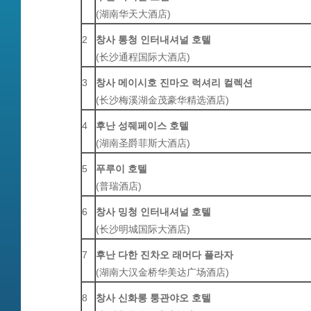
(
湖南华天大酒店
)
2
창사
통청
인터내셔널
호텔
(
长沙通程国际大酒店
)
3
창사
메이시호
진마오
럭셔리
컬렉션
(
长沙梅溪湖金茂豪华精选酒店
)
4
후난
성줴페이스
호텔
(
湖南圣爵菲斯大酒店
)
5
푸루이
호텔
(
普瑞酒店
)
6
창사
밍청
인터내셔널
호텔
(
长沙明城国际大酒店
)
7
후난
다한
진차오
래머다
플라자
(
湖南大汉金桥华美达广场酒店
)
8
창사
신화롱
퉁관야오
호텔