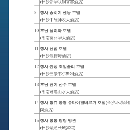
(
长沙新华联铜官窑酒店
)
9
창사
중웨이
셴농
호텔
(
长沙中维神农大酒店
)
10
후난
풀리화
호텔
(
湖南富丽华大酒店
)
11
창사
원
덤
호텔
(
长沙温德姆酒店
)
12
창사
싼징
웨일슬리
호텔
(
长沙三景韦尔斯利酒店
)
13
후난
쥔이
산수
호텔
(
湖南君逸山水大酒店
)
14
창사
황츄
롱촹
슈타이겐베르거
호텔
(
长沙环球融
阁酒店
)
15
창사
롱통
창청
빙관
(
长沙融通长城宾馆
)