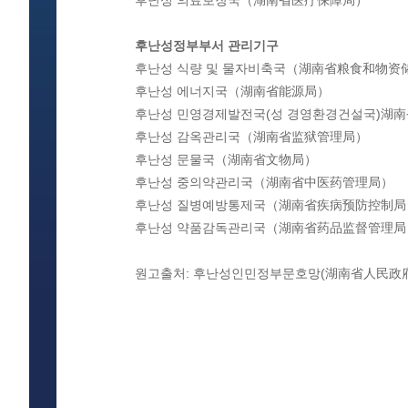
후난성 의료보장국（湖南省医疗保障局）
후난성정부부서 관리기구
후난성 식량 및 물자비축국（湖南省粮食和物资
후난성 에너지국（湖南省能源局）
후난성 민영경제발전국(성 경영환경건설국)湖
후난성 감옥관리국（湖南省监狱管理局）
후난성 문물국（湖南省文物局）
후난성 중의약관리국（湖南省中医药管理局）
후난성 질병예방통제국（湖南省疾病预防控制局
후난성 약품감독관리국（湖南省药品监督管理局
원고출처: 후난성인민정부문호망(湖南省人民政