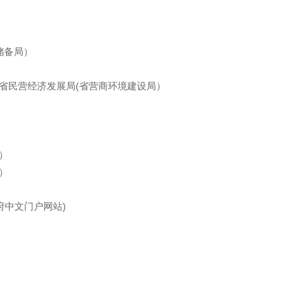
储备局）
南省民营经济发展局(省营商环境建设局）
）
）
府中文门户网站)