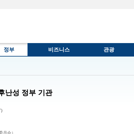
정부
비즈니스
관광
후난성 정부 기관
厅）
革委员会）