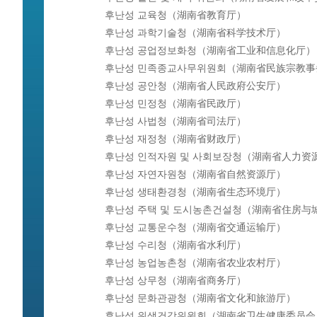
후난성 교육청（湖南省教育厅）
후난성 과학기술청（湖南省科学技术厅）
후난성 공업정보화청（湖南省工业和信息化厅）
후난성 민족종교사무위원회（湖南省民族宗教事
후난성 공안청（湖南省人民政府公安厅）
후난성 민정청（湖南省民政厅）
후난성 사법청（湖南省司法厅）
후난성 재정청（湖南省财政厅）
후난성 인적자원 및 사회보장청（湖南省人力资
후난성 자연자원청（湖南省自然资源厅）
후난성 생태환경청（湖南省生态环境厅）
후난성 주택 및 도시농촌건설청（湖南省住房与
후난성 교통운수청（湖南省交通运输厅）
후난성 수리청（湖南省水利厅）
후난성 농업농촌청（湖南省农业农村厅）
후난성 상무청（湖南省商务厅）
후난성 문화관광청（湖南省文化和旅游厅）
후난성 위생건강위원회（湖南省卫生健康委员会