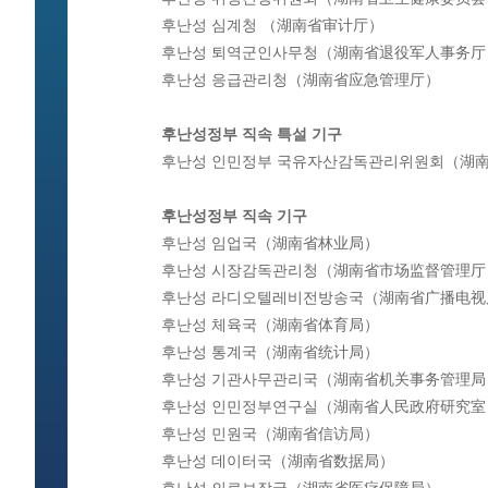
후난성 심계청 （湖南省审计厅）
후난성 퇴역군인사무청（湖南省退役军人事务厅
후난성 응급관리청（湖南省应急管理厅）
후난성정부 직속 특설 기구
후난성 인민정부 국유자산감독관리위원회（湖
후난성정부 직속 기구
후난성 임업국（湖南省林业局）
후난성 시장감독관리청（湖南省市场监督管理厅
후난성 라디오텔레비전방송국（湖南省广播电视
후난성 체육국（湖南省体育局）
후난성 통계국（湖南省统计局）
후난성 기관사무관리국（湖南省机关事务管理局
후난성 인민정부연구실（湖南省人民政府研究室
후난성 민원국（湖南省信访局）
후난성 데이터국（湖南省数据局）