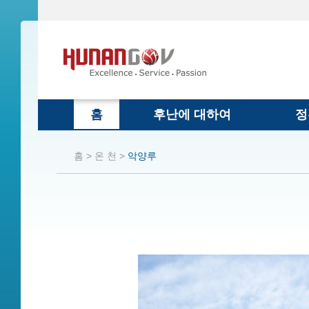
홈
후난에 대하여
정
홈 >
온 천 >
악양루