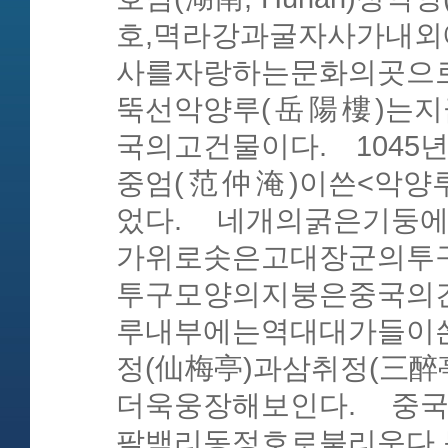
호,멱라강과굴자사가내
사를자랑하는문화의곳으로
뚝선악양루(岳陽樓)는지
국의고건물이다. 104
중엄(范仲淹)이쓴<악양
었다. 네개의굵은기둥
가위로솟은고대장군의투
투구모양의지붕은중국의
루내부에는역대대가들이
정(仙梅亭)과삼취정(三醉
더욱웅장해보인다. 중
팔백리동정호로불리운다.