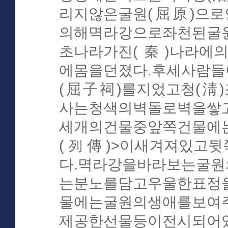
리지않은굴원(屈原)으로
의해멱라강으로좌천된굴
초나라가진(秦)나라에
에몸을던졌다.후세사람
(屈子祠)를지었고청(淸
사는청색의벽돌로벽을쌓
세개의건물중앞쪽건물에
(列傳)>이새겨져있고뒷
다.멱라강을바라보는굴
는분노를담고우울한표정
물에는굴원의생애를보여
제공한선물등이전시되어