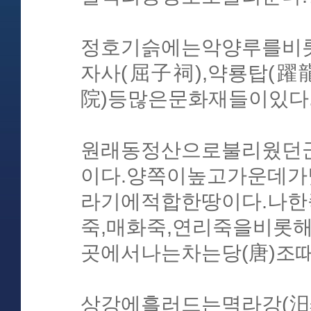
정호기슭에는악양루를비롯
자사(屈子祠),약룡탑(躍
院)등많은문화재들이있다
원래동정산으로불리웠던
이다.양쪽이높고가운데
라기에적합한땅이다.나한죽
죽,매화죽,연리죽을비롯
곳에서나는차는당(唐)조
상강에흘러드는멱라강(汨