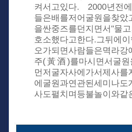
켜서고있다. 2000년
들은배를저어굴원을찾았
을싼중즈를던지면서"물고
호소했다고한다.그뒤에
오가되면사람들은멱라강
주(黃酒)를마시면서굴원
먼저굴자사에가서제사를
에굴원과연관된세미나도
사도펼치며등불놀이와같은