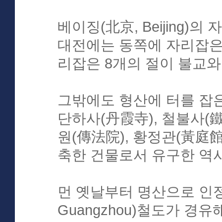
베이징(北京, Beijing)
대전에는 동쪽에 자리잡은
리잡은 8개의 절이 불교와
그밖에도 형산에 터를 잡은
단하사(丹霞寺), 철불사(
원(傳法院), 황정관(黃庭館
축한 건물로서 유구한 역
먼 옛날부터 명산으로 인정
Guangzhou)철도가 경