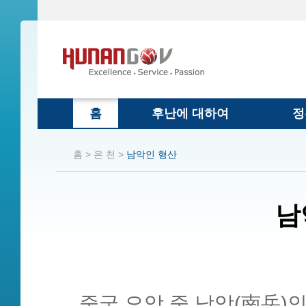
홈
후난에 대하여
정
홈 >
온 천 >
남악인 형산
남
중국 오악 중 남악(南岳)