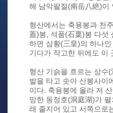
해 남악팔절(南岳八絶)이 
형산에서는 축융봉과 천주(
蓋)봉, 석품(石稟)봉 다섯
하면 삼황(三皇)의 하나인
기다가 작고한 뒤에도 이 
형산 기슭을 흐르는 상수(
발을 타고 솟아 산봉사이
이다. 축용봉에 올라 저 
망한 동정호(洞庭湖)가 
래 줄지어 있고 서쪽으로는