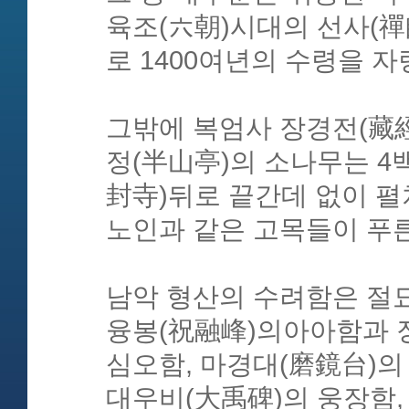
육조(六朝)시대의 선사(禪
로 1400여년의 수령을 자
그밖에 복엄사 장경전(藏經
정(半山亭)의 소나무는 4
封寺)뒤로 끝간데 없이 
노인과 같은 고목들이 푸른
남악 형산의 수려함은 절
융봉(祝融峰)의아아함과 
심오함, 마경대(磨鏡台)의
대우비(大禹碑)의 웅장함,