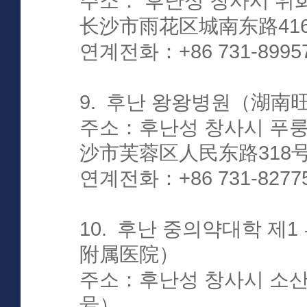
주소： 후난성 창사시 위
长沙市雨花区城南东路41
연계전화：+86 731-899571
9. 후난 왕왕병원（湖南
주소：후난성 창사시 푸룽
沙市芙蓉区人民东路318
연계전화：+86 731-8277
10. 후난 중의약대학 
附属医院）
주소：후난성 창사시 소산
号）