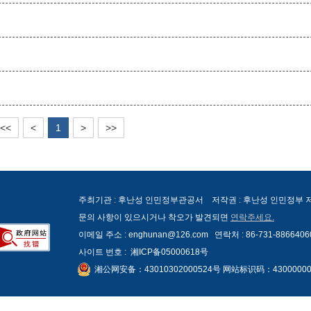
<<
<
1
>
>>
주최기관 : 후난성 인민정부관공서 저작권 : 후난성 인민정부
문의 사항이 있으시거나 착오가 발견되면
연락주세요.
이메일 주소 : enghunan@126.com 연락처 : 86-731-8866406
사이트 번호 :
湘ICP备05000618号
湘公网安备：43010302000524号 网站标识码：43000000