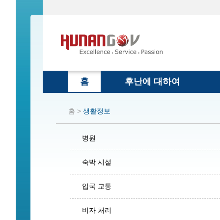
홈
후난에 대하여
홈 >
생활정보
병원
숙박 시설
입국 교통
비자 처리