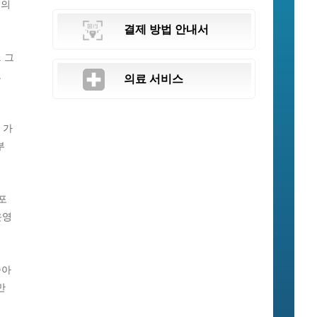
들의
결제 방법 안내서
 그
로
의료 서비스
 가
부
포
운영
숭아
만