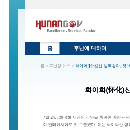
홈
후난에 대하여
홈 >
후난성 뉴스 >
화이화(怀化)산 생복숭아, 첫 '
화이화(怀化)산
7월 2일, 화이화 세관의 검역을 통과한 마양 란
이 말레이시아로 첫 수출됐다. 이는 화이화산 생