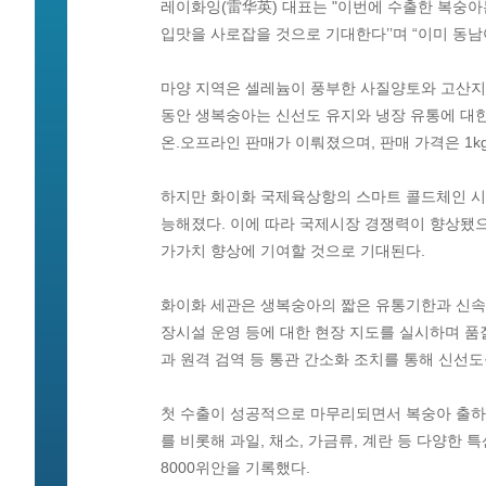
레이화잉(雷华英) 대표는 "이번에 수출한 복숭
입맛을 사로잡을 것으로 기대한다’’며 “이미 동
마양 지역은 셀레늄이 풍부한 사질양토와 고산지대
동안 생복숭아는 신선도 유지와 냉장 유통에 대한
온.오프라인 판매가 이뤄졌으며, 판매 가격은 1k
하지만 화이화 국제육상항의 스마트 콜드체인 시
능해졌다. 이에 따라 국제시장 경쟁력이 향상됐으며
가가치 향상에 기여할 것으로 기대된다.
화이화 세관은 생복숭아의 짧은 유통기한과 신속한
장시설 운영 등에 대한 현장 지도를 실시하며 품질 관
과 원격 검역 등 통관 간소화 조치를 통해 신선
첫 수출이 성공적으로 마무리되면서 복숭아 출하
를 비롯해 과일, 채소, 가금류, 계란 등 다양한 
8000위안을 기록했다.