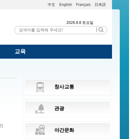
中文
English
Français
日本語
2026.8.8 토요일
교육
창사교통
관광
)
야간문화