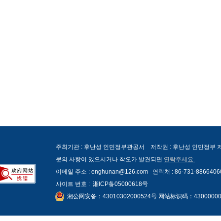
주최기관 : 후난성 인민정부관공서 저작권 : 후난성 인민정부
문의 사항이 있으시거나 착오가 발견되면
연락주세요.
이메일 주소 : enghunan@126.com 연락처 : 86-731-8866406
사이트 번호 :
湘ICP备05000618号
湘公网安备：43010302000524号 网站标识码：43000000