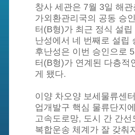
창사 세관은 7월 3일 해
가외환관리국의 공동 승인
터(B형)가 최근 정식 설립
난성에서 네 번째로 설립 
후난성은 이번 승인으로 
터(B형)가 연계된 다층적
게 됐다.
이양 차오양 보세물류센터
업개발구 핵심 물류단지에
고속도로망, 도시 간 간
복합운송 체계가 잘 갖춰