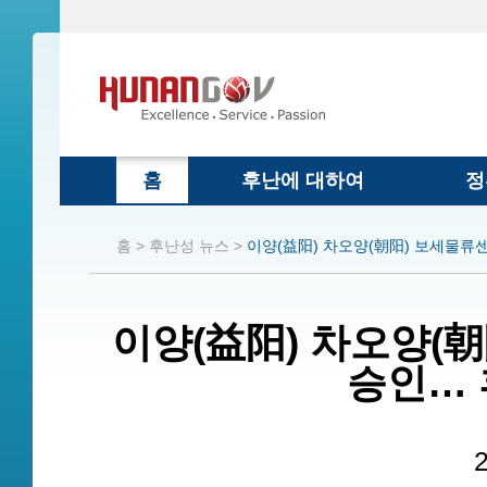
홈
후난에 대하여
정
홈 >
후난성 뉴스 >
이양(益阳) 차오양(朝阳) 보세물류센
이양(益阳) 차오양(朝
승인… 