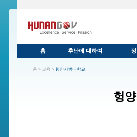
홈
후난에 대하여
정
홈 >
교육 >
헝양사범대학교
헝양