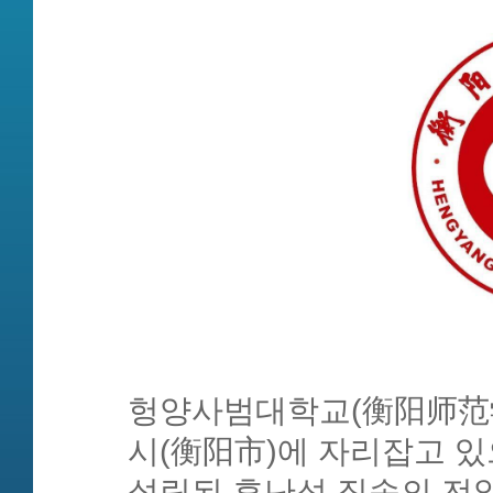
헝양사범대학교(衡阳师范学
시(衡阳市)에 자리잡고 있
설립된 후난성 직속의 전