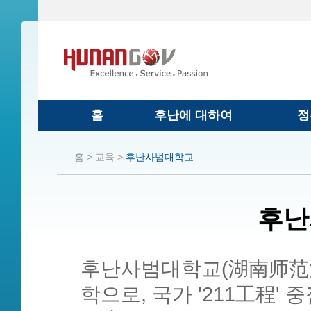
홈
후난에 대하여
정
홈 >
교육 >
후난사범대학교
후난
후난사범대학교(湖南师范大学
학으로, 국가 '211工程'